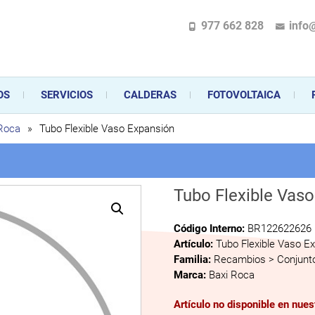
977 662 828
info
pecializada en la instalación, comercialización y mantenimiento de gas y ele
 sus aparatos de gas, climatización o electrodomésticos, desde el asesoramiento 
OS
SERVICIOS
CALDERAS
FOTOVOLTAICA
 Roca
»
Tubo Flexible Vaso Expansión
Tubo Flexible Vas
Código Interno:
BR122622626
Artículo:
Tubo Flexible Vaso E
Familia:
Recambios > Conjunto
Marca:
Baxi Roca
Artículo no disponible en nue