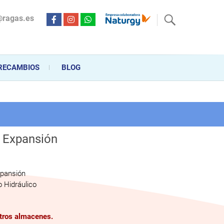
@ragas.es
ctricidad desde hace más de 20 años . Acompañamos al cliente
personalizado en la venta, montaje y reparación, hasta la
RECAMBIOS
BLOG
o Expansión
xpansión
 Hidráulico
stros almacenes.