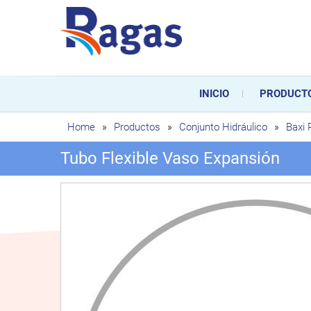
Saltar
al
contenido
Ragas
Ragas S.L es una empresa es
durante toda la vida útil de
INICIO
PRODUCT
sustitución de los mismos.
Home
»
Productos
»
Conjunto Hidráulico
»
Baxi
Tubo Flexible Vaso Expansión