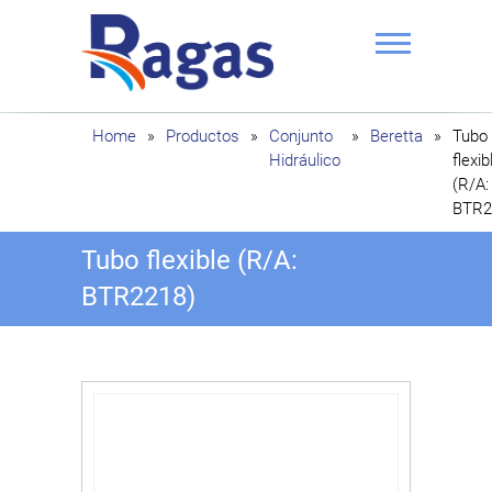
Saltar
al
contenido
Ragas
Home
»
Productos
»
Conjunto
»
Beretta
»
Tubo
Hidráulico
flexib
(R/A:
BTR2
Tubo flexible (R/A:
BTR2218)