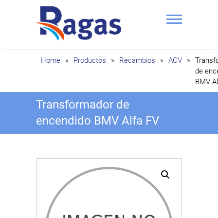
Saltar
al
contenido
Ragas
Home
»
Productos
»
Recambios
»
ACV
»
Transf
de enc
BMV Al
Transformador de
encendido BMV Alfa FV