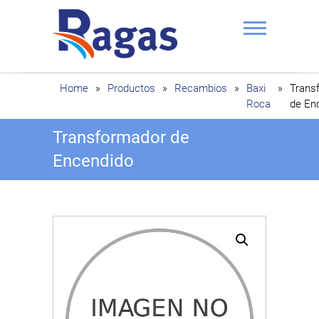
Saltar
al
contenido
Ragas
Home
»
Productos
»
Recambios
»
Baxi
»
Trans
Roca
de En
Transformador de
Encendido