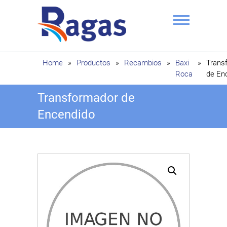
Saltar
al
contenido
Ragas
Home
»
Productos
»
Recambios
»
Baxi
»
Trans
Roca
de En
Transformador de
Encendido