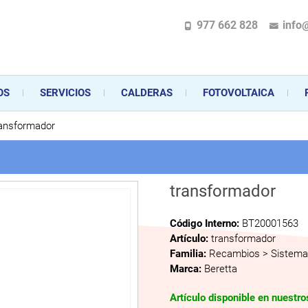
977 662 828
info
pecializada en la instalación, comercialización y mantenimiento de gas y ele
 sus aparatos de gas, climatización o electrodomésticos, desde el asesoramiento 
OS
SERVICIOS
CALDERAS
FOTOVOLTAICA
ransformador
transformador
Código Interno:
BT20001563
Artículo:
transformador
Familia:
Recambios > Sistema 
Marca:
Beretta
Artículo disponible en nuestr