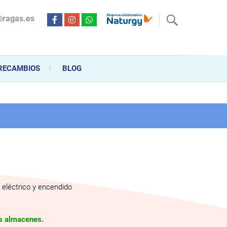
@ragas.es
ctricidad desde hace más de 20 años . Acompañamos al cliente
personalizado en la venta, montaje y reparación, hasta la
RECAMBIOS
BLOG
eléctrico y encendido
os almacenes.