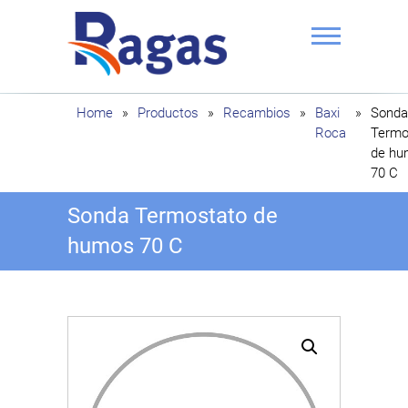
Saltar
al
contenido
Ragas
Home
»
Productos
»
Recambios
»
Baxi
»
Sonda
Roca
Termo
de hu
70 C
Sonda Termostato de
humos 70 C