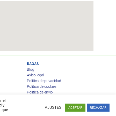
RAGAS
Blog
Aviso legal
Política de privacidad
Política de cookies
Política de envío
Política de devoluciones
r el
d y
AJUSTES
ACEPTAR
RECHAZAR
o que
Facebook
Twitter
feed