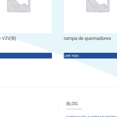
e V3V(B)
rampa de quemadores
Leer más
BLOG