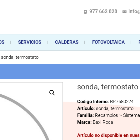
977 662 828
info
pecializada en la instalación, comercialización y mantenimiento de gas y ele
 sus aparatos de gas, climatización o electrodomésticos, desde el asesoramiento 
OS
SERVICIOS
CALDERAS
FOTOVOLTAICA
sonda, termostato
sonda, termostato
Código Interno:
BR7680224
Artículo:
sonda, termostato
Familia:
Recambios > Sistema 
Marca:
Baxi Roca
Artículo no disponible en nue