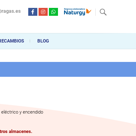
@ragas.es
ctricidad desde hace más de 20 años . Acompañamos al cliente
personalizado en la venta, montaje y reparación, hasta la
RECAMBIOS
BLOG
eléctrico y encendido
stros almacenes.