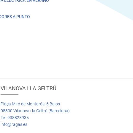
A ELÉCTRICA EN VERANO
DORES A PUNTO
VILANOVA I LA GELTRÚ
Plaça Miró de Montgrós, 6 Bajos
08800 Vilanova i la Geltrú (Barcelona)
Tel: 938828935
info@ragas.es