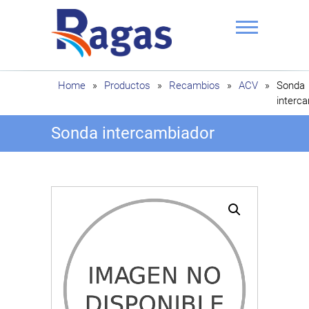
Saltar
al
contenido
Ragas
Home
»
Productos
»
Recambios
»
ACV
»
Sonda
interc
Sonda intercambiador