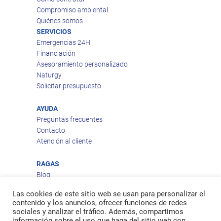
Compromiso ambiental
Quiénes somos
SERVICIOS
Emergencias 24H
Financiación
Asesoramiento personalizado
Naturgy
Solicitar presupuesto
AYUDA
Preguntas frecuentes
Contacto
Atención al cliente
RAGAS
Blog
Aviso legal
Las cookies de este sitio web se usan para personalizar el
Política de privacidad
contenido y los anuncios, ofrecer funciones de redes
Política de cookies
sociales y analizar el tráfico. Además, compartimos
Política de envío
información sobre el uso que haga del sitio web con