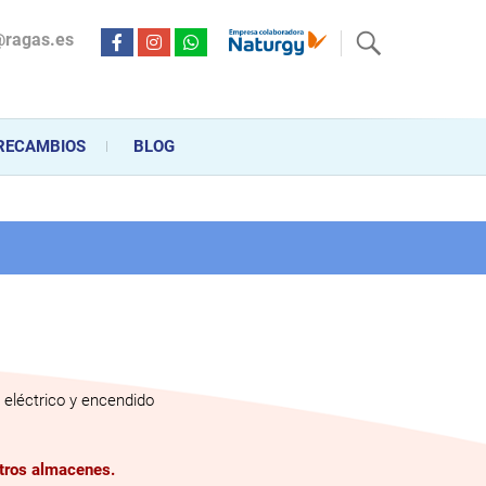
@ragas.es
ctricidad desde hace más de 20 años . Acompañamos al cliente
personalizado en la venta, montaje y reparación, hasta la
RECAMBIOS
BLOG
eléctrico y encendido
stros almacenes.