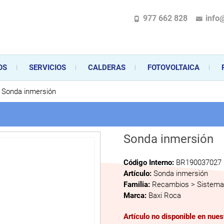
977 662 828
info
pecializada en la instalación, comercialización y mantenimiento de gas y ele
 sus aparatos de gas, climatización o electrodomésticos, desde el asesoramiento 
OS
SERVICIOS
CALDERAS
FOTOVOLTAICA
Sonda inmersión
Sonda inmersión
Código Interno:
BR190037027
Artículo:
Sonda inmersión
Familia:
Recambios > Sistema 
Marca:
Baxi Roca
Artículo no disponible en nue