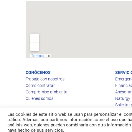
CONÓCENOS
SERVICI
Trabaja con nosotros
Emergen
Como contratar
Financia
Compromiso ambiental
Asesoram
Quiénes somos
Naturgy
Solicitar
Las cookies de este sitio web se usan para personalizar el cont
tráfico. Además, compartimos información sobre el uso que hag
análisis web, quienes pueden combinarla con otra información 
© 2026
Ragas
haya hecho de sus servicios.