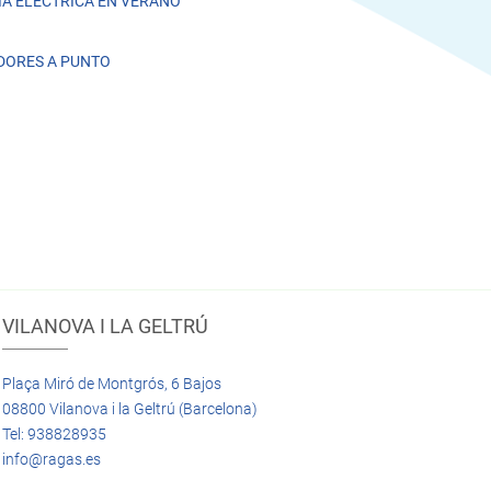
A ELÉCTRICA EN VERANO
DORES A PUNTO
VILANOVA I LA GELTRÚ
Plaça Miró de Montgrós, 6 Bajos
08800 Vilanova i la Geltrú (Barcelona)
Tel: 938828935
info@ragas.es