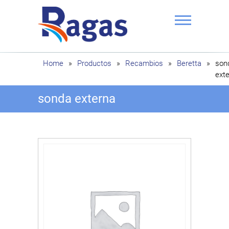
Saltar
al
contenido
Ragas
Home
»
Productos
»
Recambios
»
Beretta
»
son
ext
sonda externa