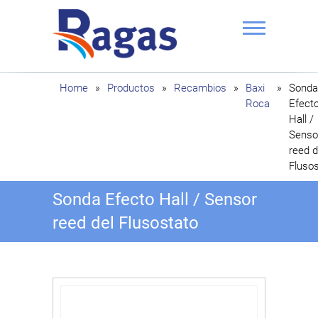
Saltar
al
contenido
Ragas
Home
»
Productos
»
Recambios
»
Baxi
»
Sonda
Roca
Efect
Hall /
Senso
reed d
Fluso
Sonda Efecto Hall / Sensor
reed del Flusostato