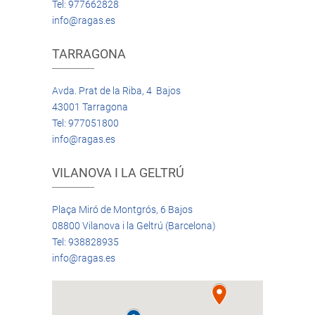
Tel: 977662828
info@ragas.es
TARRAGONA
Avda. Prat de la Riba, 4 Bajos
43001 Tarragona
Tel: 977051800
info@ragas.es
VILANOVA I LA GELTRÚ
Plaça Miró de Montgrós, 6 Bajos
08800 Vilanova i la Geltrú (Barcelona)
Tel: 938828935
info@ragas.es