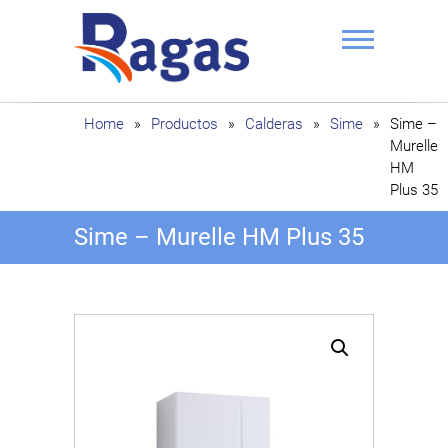
Saltar
al
contenido
Ragas
Home
»
Productos
»
Calderas
»
Sime
»
Sime –
Murelle
HM
Plus 35
Sime – Murelle HM Plus 35