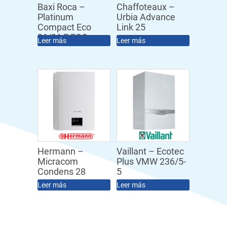
Baxi Roca –
Chaffoteaux –
Platinum
Urbia Advance
Compact Eco
Link 25
26/26 F ECO
Leer más
Leer más
Hermann –
Vaillant – Ecotec
Micracom
Plus VMW 236/5-
Condens 28
5
Leer más
Leer más