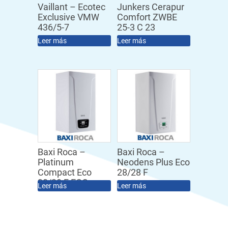
Vaillant – Ecotec
Junkers Cerapur
Exclusive VMW
Comfort ZWBE
436/5-7
25-3 C 23
Leer más
Leer más
Baxi Roca –
Baxi Roca –
Platinum
Neodens Plus Eco
Compact Eco
28/28 F
30/30 F ECO
Leer más
Leer más