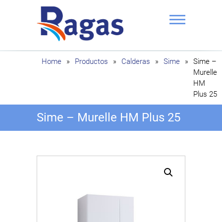
Saltar
al
contenido
Ragas
Home
»
Productos
»
Calderas
»
Sime
»
Sime –
Murelle
HM
Plus 25
Sime – Murelle HM Plus 25