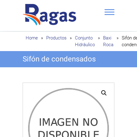
Saltar
al
contenido
Ragas
Home
»
Productos
»
Conjunto
»
Baxi
»
Sifón d
Hidráulico
Roca
conden
Sifón de condensados