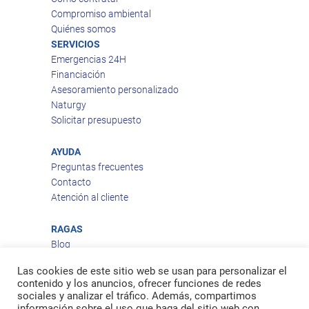
Compromiso ambiental
Quiénes somos
SERVICIOS
Emergencias 24H
Financiación
Asesoramiento personalizado
Naturgy
Solicitar presupuesto
AYUDA
Preguntas frecuentes
Contacto
Atención al cliente
RAGAS
Blog
Aviso legal
Las cookies de este sitio web se usan para personalizar el
Política de privacidad
contenido y los anuncios, ofrecer funciones de redes
Política de cookies
sociales y analizar el tráfico. Además, compartimos
Política de envío
información sobre el uso que haga del sitio web con