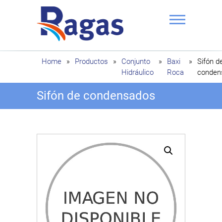
Saltar
al
contenido
Ragas
Home
»
Productos
»
Conjunto
»
Baxi
»
Sifón d
Hidráulico
Roca
conden
Sifón de condensados