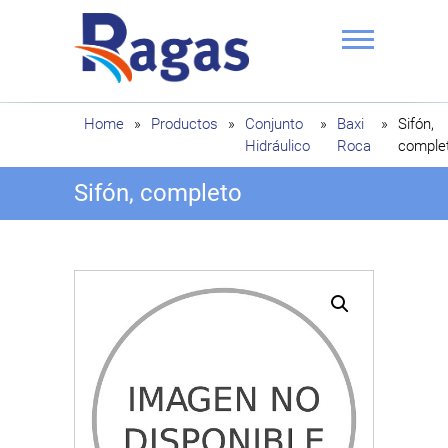
Saltar
al
contenido
Ragas
Home
»
Productos
»
Conjunto
»
Baxi
»
Sifón,
Hidráulico
Roca
comple
Sifón, completo