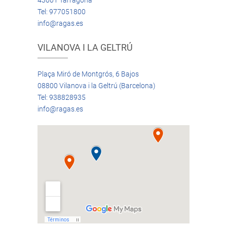
43001 Tarragona
Tel: 977051800
info@ragas.es
VILANOVA I LA GELTRÚ
Plaça Miró de Montgrós, 6 Bajos
08800 Vilanova i la Geltrú (Barcelona)
Tel: 938828935
info@ragas.es