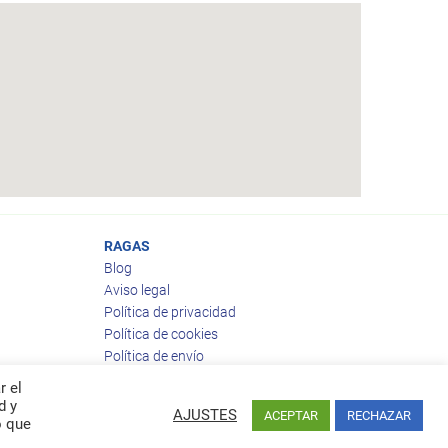
RAGAS
Blog
Aviso legal
Política de privacidad
Política de cookies
Política de envío
Política de devoluciones
r el
d y
AJUSTES
ACEPTAR
RECHAZAR
o que
Facebook
Twitter
feed