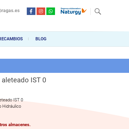
@ragas.es
ctricidad desde hace más de 20 años . Acompañamos al cliente
personalizado en la venta, montaje y reparación, hasta la
RECAMBIOS
BLOG
 aleteado IST 0
leteado IST 0
 Hidráulico
stros almacenes.