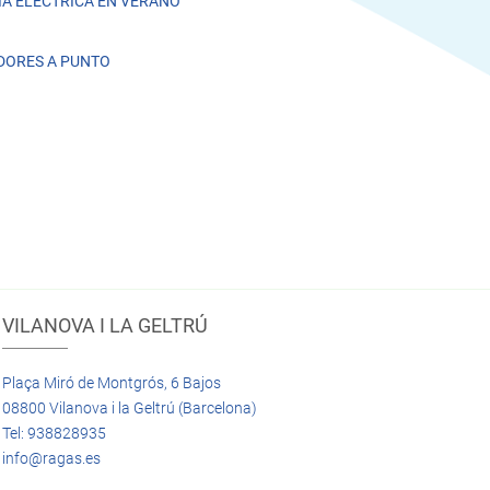
A ELÉCTRICA EN VERANO
DORES A PUNTO
VILANOVA I LA GELTRÚ
Plaça Miró de Montgrós, 6 Bajos
08800 Vilanova i la Geltrú (Barcelona)
Tel: 938828935
info@ragas.es