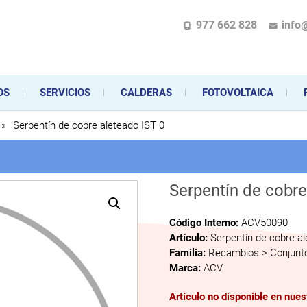
977 662 828
info
pecializada en la instalación, comercialización y mantenimiento de gas y ele
 sus aparatos de gas, climatización o electrodomésticos, desde el asesoramiento 
OS
SERVICIOS
CALDERAS
FOTOVOLTAICA
»
Serpentín de cobre aleteado IST 0
Serpentín de cobre
Código Interno:
ACV50090
Artículo:
Serpentín de cobre a
Familia:
Recambios > Conjunto
Marca:
ACV
Artículo no disponible en nue