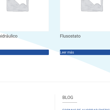
hidráulico
Flusostato
Leer más
BLOG