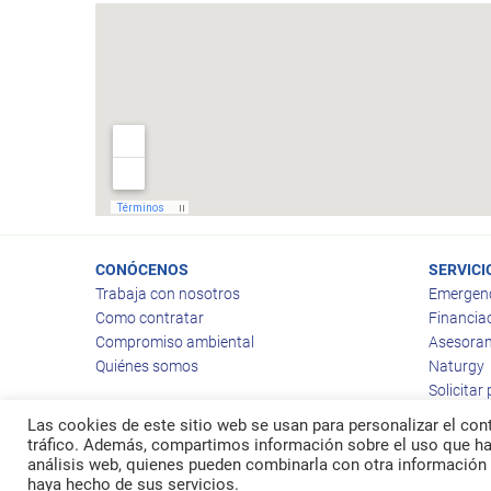
CONÓCENOS
SERVICI
Trabaja con nosotros
Emergen
Como contratar
Financia
Compromiso ambiental
Asesoram
Quiénes somos
Naturgy
Solicitar
Las cookies de este sitio web se usan para personalizar el cont
tráfico. Además, compartimos información sobre el uso que hag
análisis web, quienes pueden combinarla con otra información 
© 2026
Ragas
haya hecho de sus servicios.