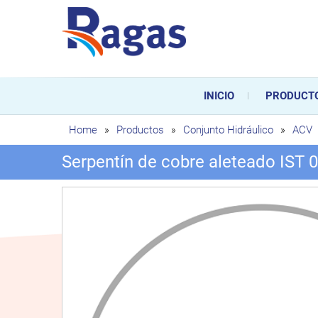
Saltar
al
contenido
Ragas
Ragas S.L es una empresa es
durante toda la vida útil de
INICIO
PRODUCT
sustitución de los mismos.
Home
»
Productos
»
Conjunto Hidráulico
»
ACV
Serpentín de cobre aleteado IST 0