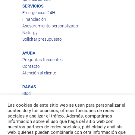
SERVICIOS
Emergencias 24H
Financiación
Asesoramiento personalizado
Naturgy
Solicitar presupuesto
AYUDA
Preguntas frecuentes
Contacto
Atención al cliente
RAGAS
Blog
Aviso legal
Las cookies de este sitio web se usan para personalizar el
Política de privacidad
contenido y los anuncios, ofrecer funciones de redes
Política de cookies
sociales y analizar el tráfico. Además, compartimos
Política de envío
información sobre el uso que haga del sitio web con
nuestros partners de redes sociales, publicidad y análisis
Política de devoluciones
web, quienes pueden combinarla con otra información que