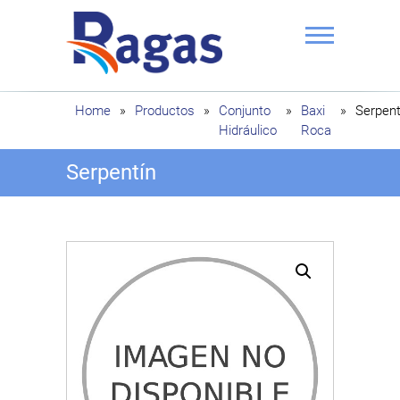
Saltar
al
contenido
Ragas
Home
»
Productos
»
Conjunto
»
Baxi
»
Serpent
Hidráulico
Roca
Serpentín