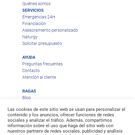
Quiénes somos
SERVICIOS
Emergencias 24H
Financiación
Asesoramiento personalizado
Naturgy
Solicitar presupuesto
AYUDA
Preguntas frecuentes
Contacto
Atención al cliente
RAGAS
Blog
Aviso legal
Las cookies de este sitio web se usan para personalizar el
Política de privacidad
contenido y los anuncios, ofrecer funciones de redes
Política de cookies
sociales y analizar el tráfico. Además, compartimos
Política de envío
información sobre el uso que haga del sitio web con
nuestros partners de redes sociales, publicidad y análisis
Política de devoluciones