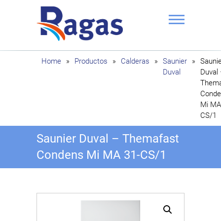
Saltar
al
contenido
Ragas
Home
»
Productos
»
Calderas
»
Saunier
»
Saunie
Duval
Duval
Thema
Conde
Mi MA
CS/1
Saunier Duval – Themafast
Condens Mi MA 31-CS/1