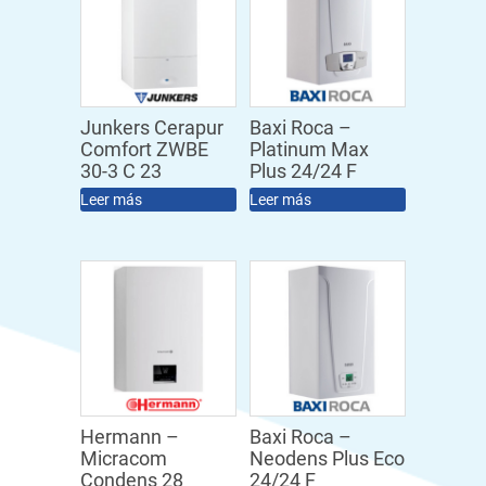
Junkers Cerapur
Baxi Roca –
Comfort ZWBE
Platinum Max
30-3 C 23
Plus 24/24 F
Leer más
Leer más
Hermann –
Baxi Roca –
Micracom
Neodens Plus Eco
Condens 28
24/24 F