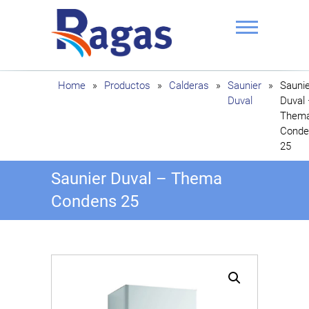
Saltar
al
contenido
Ragas
Home
»
Productos
»
Calderas
»
Saunier
»
Saunie
Duval
Duval
Them
Conde
25
Saunier Duval – Thema
Condens 25