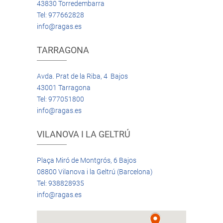
43830 Torredembarra
Tel: 977662828
info@ragas.es
TARRAGONA
Avda. Prat de la Riba, 4 Bajos
43001 Tarragona
Tel: 977051800
info@ragas.es
VILANOVA I LA GELTRÚ
Plaça Miró de Montgrós, 6 Bajos
08800 Vilanova i la Geltrú (Barcelona)
Tel: 938828935
info@ragas.es