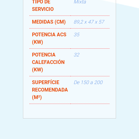
TIPO DE
Mixta
SERVICIO
MEDIDAS (CM)
89,2 x 47 x 57
POTENCIA ACS
35
(KW)
POTENCIA
32
CALEFACCIÓN
(KW)
SUPERFÍCIE
De 150 a 200
RECOMENDADA
(M²)