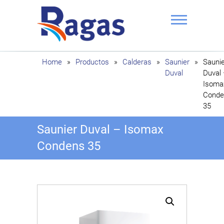
Saltar
al
contenido
Ragas
Home
»
Productos
»
Calderas
»
Saunier
»
Saunie
Duval
Duval
Isoma
Conde
35
Saunier Duval – Isomax
Condens 35