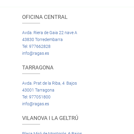
OFICINA CENTRAL
Avda. Riera de Gaia 22 nave A
43830 Torredembarra
Tel: 977662828
info@ragas.es
TARRAGONA
Avda. Prat de la Riba, 4 Bajos
43001 Tarragona
Tel: 977051800
info@ragas.es
VILANOVA I LA GELTRÚ
Plaça Miró de Montgrós, 6 Bajos