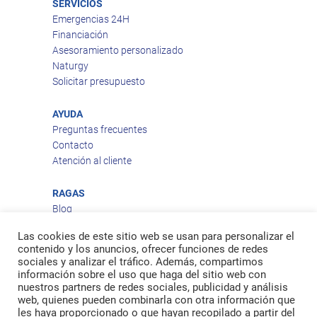
SERVICIOS
Emergencias 24H
Financiación
Asesoramiento personalizado
Naturgy
Solicitar presupuesto
AYUDA
Preguntas frecuentes
Contacto
Atención al cliente
RAGAS
Blog
Aviso legal
Las cookies de este sitio web se usan para personalizar el
Política de privacidad
contenido y los anuncios, ofrecer funciones de redes
Política de cookies
sociales y analizar el tráfico. Además, compartimos
Política de envío
información sobre el uso que haga del sitio web con
Política de devoluciones
nuestros partners de redes sociales, publicidad y análisis
web, quienes pueden combinarla con otra información que
les haya proporcionado o que hayan recopilado a partir del