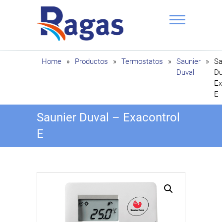
Saltar
al
contenido
Ragas
Home
»
Productos
»
Termostatos
»
Saunier
»
Sa
Duval
Du
Ex
E
Saunier Duval – Exacontrol
E