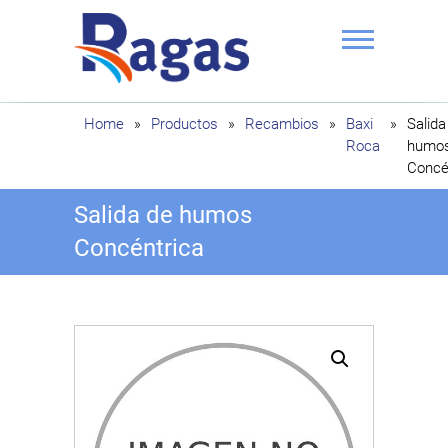
Saltar
al
contenido
Ragas
Home
»
Productos
»
Recambios
»
Baxi
»
Salida
Roca
humo
Concé
Salida de humos
Concéntrica