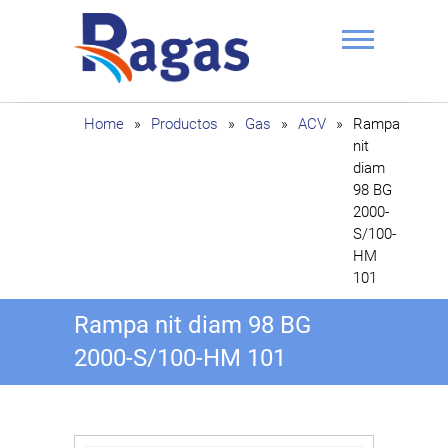
Saltar
al
contenido
Ragas
Home
»
Productos
»
Gas
»
ACV
»
Rampa
nit
diam
98 BG
2000-
S/100-
HM
101
Rampa nit diam 98 BG
2000-S/100-HM 101