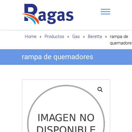
Saltar
al
contenido
Ragas
Home
»
Productos
»
Gas
»
Beretta
»
rampa de
quemadore
rampa de quemadores