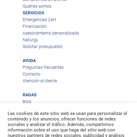
Quiénes somos
SERVICIOS
Emergencias 24H
Financiación
Asesoramiento personalizado
Naturgy
Solicitar presupuesto
AYUDA
Preguntas frecuentes
Contacto
Atención al cliente
RAGAS
Blog
Aviso legal
Las cookies de este sitio web se usan para personalizar el
Política de privacidad
contenido y los anuncios, ofrecer funciones de redes
Política de cookies
sociales y analizar el tráfico. Además, compartimos
Política de envío
información sobre el uso que haga del sitio web con
nuestros partners de redes sociales, publicidad y análisis
Política de devoluciones