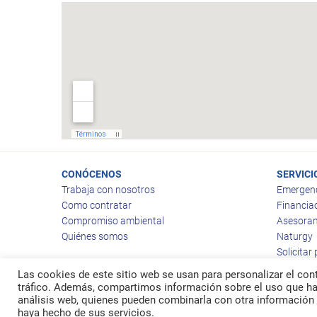
CONÓCENOS
SERVICI
Trabaja con nosotros
Emergen
Como contratar
Financia
Compromiso ambiental
Asesoram
Quiénes somos
Naturgy
Solicitar
Las cookies de este sitio web se usan para personalizar el cont
tráfico. Además, compartimos información sobre el uso que hag
análisis web, quienes pueden combinarla con otra información 
© 2026
Ragas
haya hecho de sus servicios.