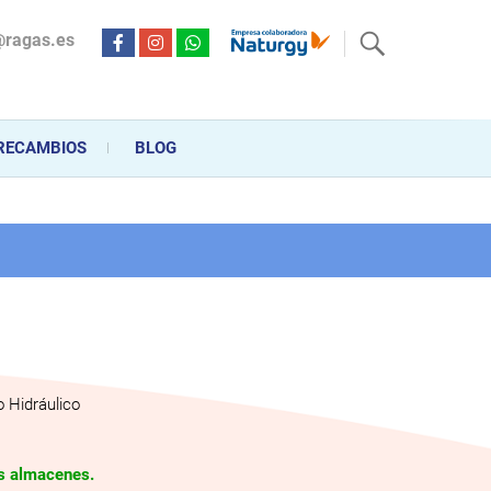
@ragas.es
ctricidad desde hace más de 20 años . Acompañamos al cliente
personalizado en la venta, montaje y reparación, hasta la
RECAMBIOS
BLOG
 Hidráulico
os almacenes.