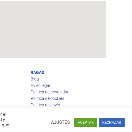
RAGAS
Blog
Aviso legal
Política de privacidad
Política de cookies
Política de envío
Política de devoluciones
r el
d y
AJUSTES
ACEPTAR
RECHAZAR
o que
Facebook
Twitter
feed