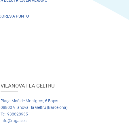
A ELÉCTRICA EN VERANO
DORES A PUNTO
VILANOVA I LA GELTRÚ
Plaça Miró de Montgrós, 6 Bajos
08800 Vilanova i la Geltrú (Barcelona)
Tel: 938828935
info@ragas.es