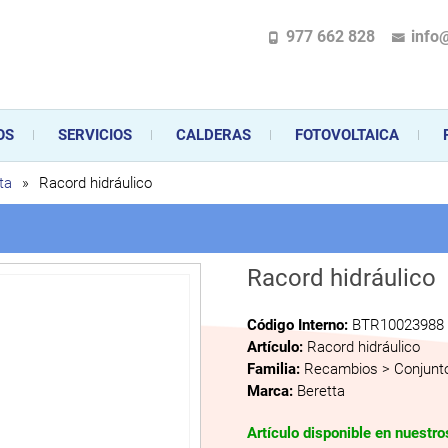
977 662 828
info
pecializada en la instalación, comercialización y mantenimiento de gas y ele
 sus aparatos de gas, climatización o electrodomésticos, desde el asesoramiento 
OS
SERVICIOS
CALDERAS
FOTOVOLTAICA
ta
»
Racord hidráulico
Racord hidráulico
Código Interno:
BTR10023988
Artículo:
Racord hidráulico
Familia:
Recambios > Conjunto
Marca:
Beretta
Artículo disponible en nuestr