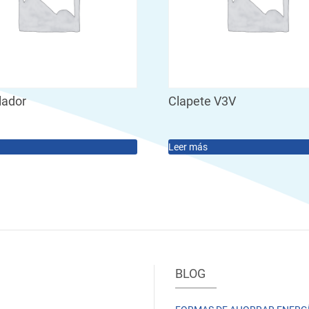
ador
Clapete V3V
Leer más
BLOG