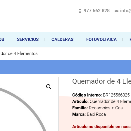
977 662 828
info
pecializada en la instalación, comercialización y mantenimiento de gas y ele
 sus aparatos de gas, climatización o electrodomésticos, desde el asesoramiento 
OS
SERVICIOS
CALDERAS
FOTOVOLTAICA
dor de 4 Elementos
Quemador de 4 El
Código Interno:
BR125566325
Artículo:
Quemador de 4 Elem
Familia:
Recambios > Gas
Marca:
Baxi Roca
Artículo no disponible en nue