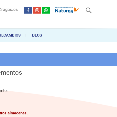
@ragas.es
ctricidad desde hace más de 20 años . Acompañamos al cliente
personalizado en la venta, montaje y reparación, hasta la
RECAMBIOS
BLOG
ementos
entos
stros almacenes.