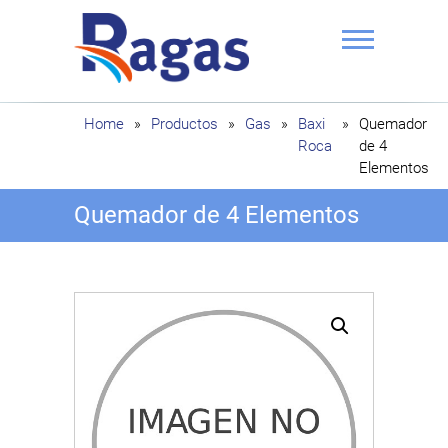
Saltar
al
contenido
Ragas
Home
»
Productos
»
Gas
»
Baxi
»
Quemador
Roca
de 4
Elementos
Quemador de 4 Elementos