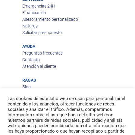
Emergencias 24H
Financiación
Asesoramiento personalizado
Naturgy
Solicitar presupuesto
AYUDA
Preguntas frecuentes
Contacto
Atención al cliente
RAGAS
Blog
Aviso legal
Las cookies de este sitio web se usan para personalizar el
Política de privacidad
contenido y los anuncios, ofrecer funciones de redes
Política de cookies
sociales y analizar el tráfico. Además, compartimos
Política de envío
información sobre el uso que haga del sitio web con
nuestros partners de redes sociales, publicidad y análisis
Política de devoluciones
web, quienes pueden combinarla con otra información que
les haya proporcionado o que hayan recopilado a partir del