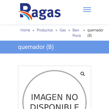
Saltar
al
contenido
Ragas
Home
»
Productos
»
Gas
»
Baxi
»
quemador
Roca
(B)
quemador (B)