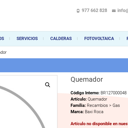
977 662 828
info
pecializada en la instalación, comercialización y mantenimiento de gas y ele
 sus aparatos de gas, climatización o electrodomésticos, desde el asesoramiento 
OS
SERVICIOS
CALDERAS
FOTOVOLTAICA
dor
Quemador
Código Interno:
BR127000048
Artículo:
Quemador
Familia:
Recambios > Gas
Marca:
Baxi Roca
Artículo no disponible en nue