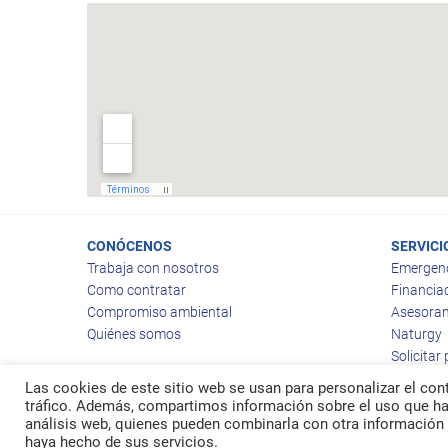
CONÓCENOS
SERVICI
Trabaja con nosotros
Emergen
Como contratar
Financia
Compromiso ambiental
Asesoram
Quiénes somos
Naturgy
Solicitar
Las cookies de este sitio web se usan para personalizar el cont
tráfico. Además, compartimos información sobre el uso que hag
análisis web, quienes pueden combinarla con otra información 
© 2026
Ragas
haya hecho de sus servicios.