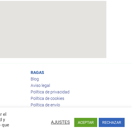
RAGAS
Blog
Aviso legal
Política de privacidad
Política de cookies
Política de envío
Política de devoluciones
r el
d y
AJUSTES
ACEPTAR
RECHAZAR
o que
Facebook
Twitter
feed