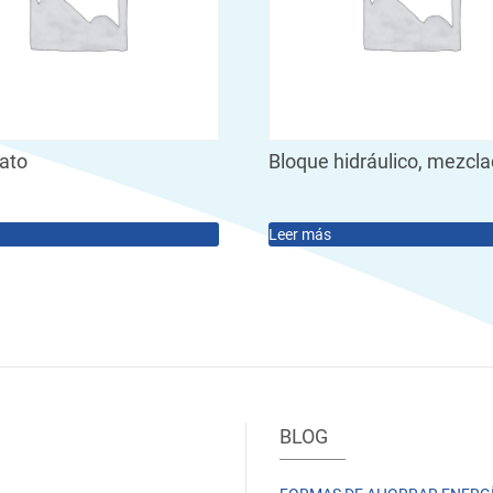
tato
Bloque hidráulico, mezcl
Leer más
BLOG