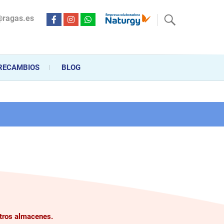
@ragas.es
ctricidad desde hace más de 20 años . Acompañamos al cliente
personalizado en la venta, montaje y reparación, hasta la
RECAMBIOS
BLOG
stros almacenes.