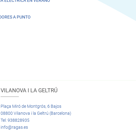
A ELÉCTRICA EN VERANO
DORES A PUNTO
VILANOVA I LA GELTRÚ
Plaça Miró de Montgrós, 6 Bajos
08800 Vilanova i la Geltrú (Barcelona)
Tel: 938828935
info@ragas.es