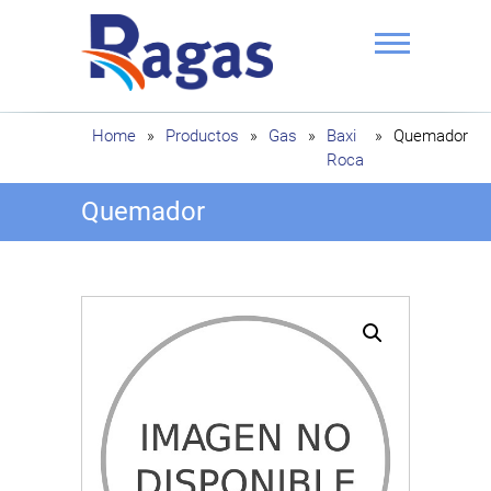
Saltar
al
contenido
Ragas
Home
»
Productos
»
Gas
»
Baxi
»
Quemador
Roca
Quemador