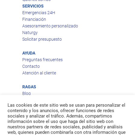
SERVICIOS
Emergencias 24H
Financiación
Asesoramiento personalizado
Naturgy
Solicitar presupuesto
AYUDA
Preguntas frecuentes
Contacto
Atención al cliente
RAGAS
Blog
Aviso legal
Las cookies de este sitio web se usan para personalizar el
Política de privacidad
contenido y los anuncios, ofrecer funciones de redes
Política de cookies
sociales y analizar el tráfico. Además, compartimos
Política de envío
información sobre el uso que haga del sitio web con
nuestros partners de redes sociales, publicidad y análisis
Política de devoluciones
web, quienes pueden combinarla con otra información que