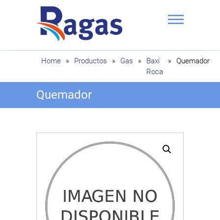
Saltar
al
contenido
Ragas
Home
»
Productos
»
Gas
»
Baxi
»
Quemador
Roca
Quemador