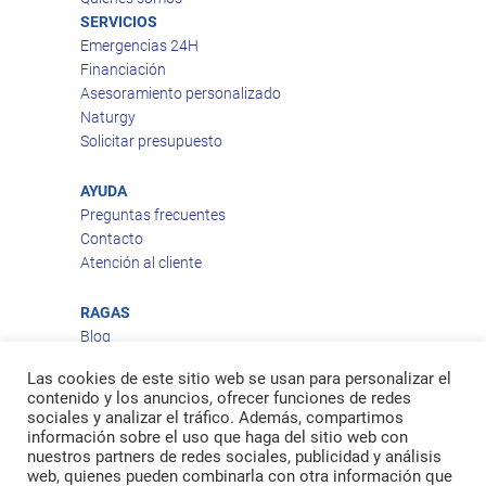
SERVICIOS
Emergencias 24H
Financiación
Asesoramiento personalizado
Naturgy
Solicitar presupuesto
AYUDA
Preguntas frecuentes
Contacto
Atención al cliente
RAGAS
Blog
Aviso legal
Las cookies de este sitio web se usan para personalizar el
Política de privacidad
contenido y los anuncios, ofrecer funciones de redes
Política de cookies
sociales y analizar el tráfico. Además, compartimos
Política de envío
información sobre el uso que haga del sitio web con
nuestros partners de redes sociales, publicidad y análisis
Política de devoluciones
web, quienes pueden combinarla con otra información que