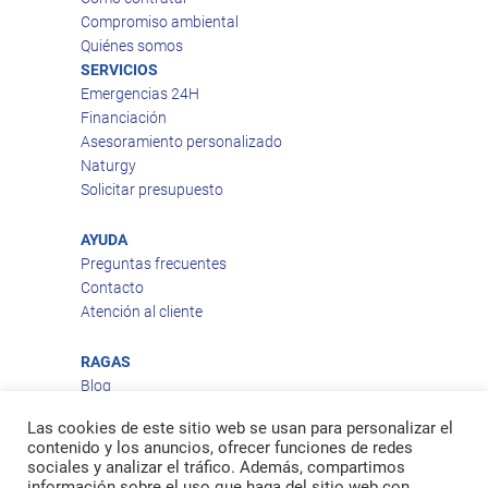
Compromiso ambiental
Quiénes somos
SERVICIOS
Emergencias 24H
Financiación
Asesoramiento personalizado
Naturgy
Solicitar presupuesto
AYUDA
Preguntas frecuentes
Contacto
Atención al cliente
RAGAS
Blog
Aviso legal
Las cookies de este sitio web se usan para personalizar el
Política de privacidad
contenido y los anuncios, ofrecer funciones de redes
Política de cookies
sociales y analizar el tráfico. Además, compartimos
Política de envío
información sobre el uso que haga del sitio web con