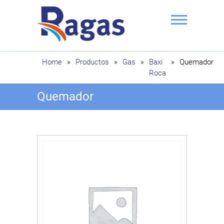
Saltar
al
contenido
Ragas
Home
»
Productos
»
Gas
»
Baxi
»
Quemador
Roca
Quemador