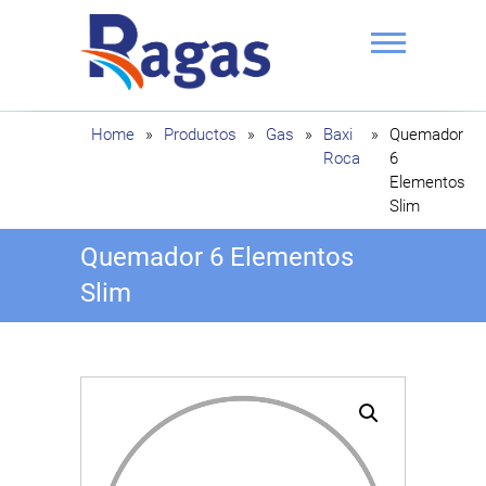
Saltar
al
contenido
Ragas
Home
»
Productos
»
Gas
»
Baxi
»
Quemador
Roca
6
Elementos
Slim
Quemador 6 Elementos
Slim