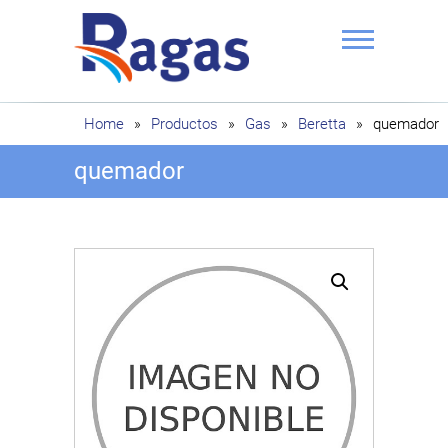
Saltar
al
contenido
Ragas
Home
»
Productos
»
Gas
»
Beretta
»
quemador
quemador