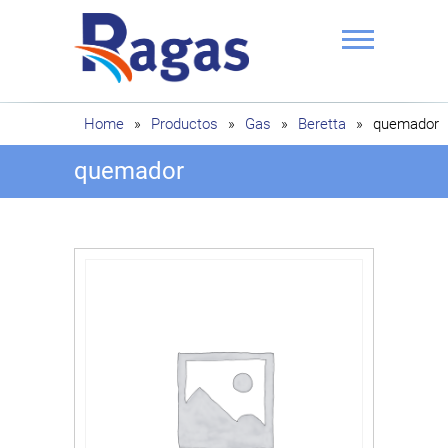
Saltar
al
contenido
Ragas
Home
»
Productos
»
Gas
»
Beretta
»
quemador
quemador