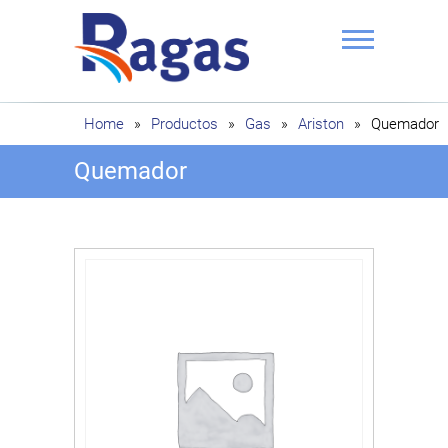
Saltar
al
contenido
Ragas
Home
»
Productos
»
Gas
»
Ariston
»
Quemador
Quemador