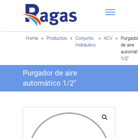
Saltar
al
contenido
Ragas
Home
»
Productos
»
Conjunto
»
ACV
»
Purgado
Hidráulico
de aire
automát
1/2″
Purgador de aire
automático 1/2″