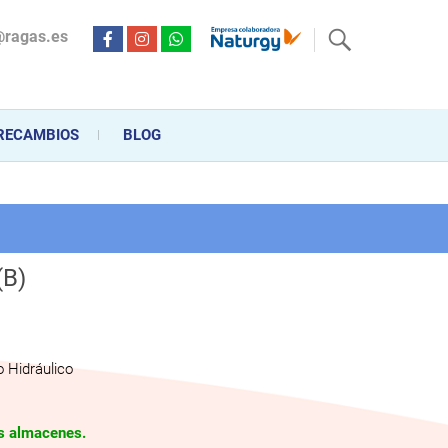
@ragas.es
ctricidad desde hace más de 20 años . Acompañamos al cliente
personalizado en la venta, montaje y reparación, hasta la
RECAMBIOS
BLOG
(B)
 Hidráulico
os almacenes.