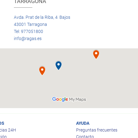
TARRAGONA
Avda. Prat de la Riba, 4 Bajos
43001 Tarragona
Tel: 977051800
info@ragas.es
OS
AYUDA
cias 24H
Preguntas frecuentes
ción
Contacto