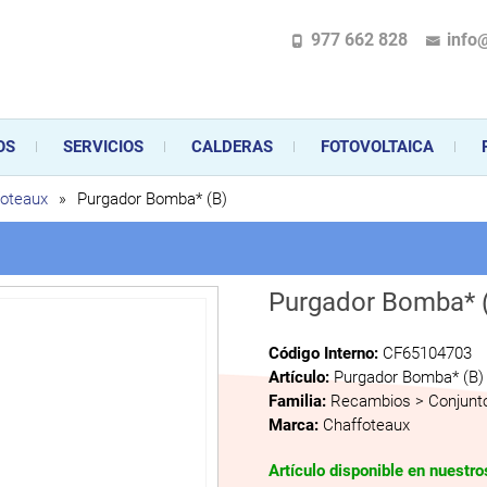
977 662 828
info
pecializada en la instalación, comercialización y mantenimiento de gas y ele
 sus aparatos de gas, climatización o electrodomésticos, desde el asesoramiento 
OS
SERVICIOS
CALDERAS
FOTOVOLTAICA
foteaux
»
Purgador Bomba* (B)
Purgador Bomba* 
Código Interno:
CF65104703
Artículo:
Purgador Bomba* (B)
Familia:
Recambios > Conjunto
Marca:
Chaffoteaux
Artículo disponible en nuestr