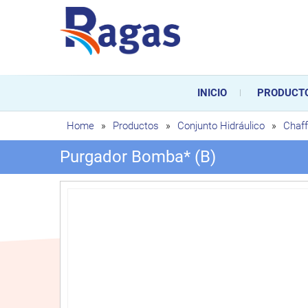
Saltar
al
contenido
Ragas
Ragas S.L es una empresa es
durante toda la vida útil de
INICIO
PRODUCT
sustitución de los mismos.
Home
»
Productos
»
Conjunto Hidráulico
»
Chaf
Purgador Bomba* (B)