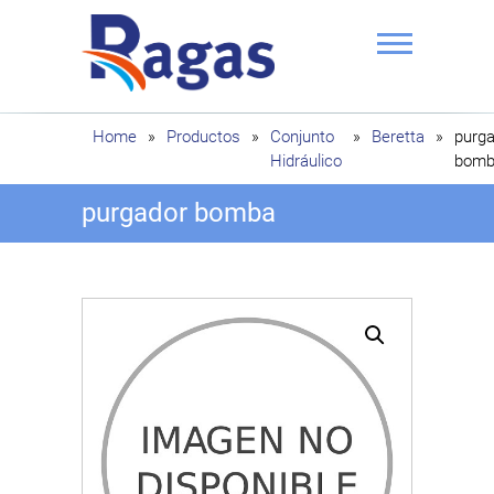
Saltar
al
contenido
Ragas
Home
»
Productos
»
Conjunto
»
Beretta
»
purg
Hidráulico
bomb
purgador bomba