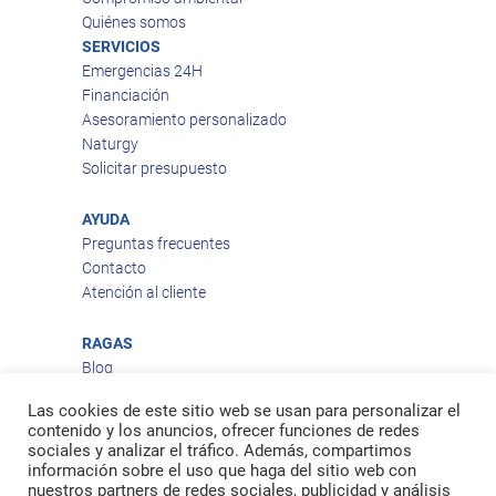
Quiénes somos
SERVICIOS
Emergencias 24H
Financiación
Asesoramiento personalizado
Naturgy
Solicitar presupuesto
AYUDA
Preguntas frecuentes
Contacto
Atención al cliente
RAGAS
Blog
Aviso legal
Las cookies de este sitio web se usan para personalizar el
Política de privacidad
contenido y los anuncios, ofrecer funciones de redes
Política de cookies
sociales y analizar el tráfico. Además, compartimos
Política de envío
información sobre el uso que haga del sitio web con
nuestros partners de redes sociales, publicidad y análisis
Política de devoluciones