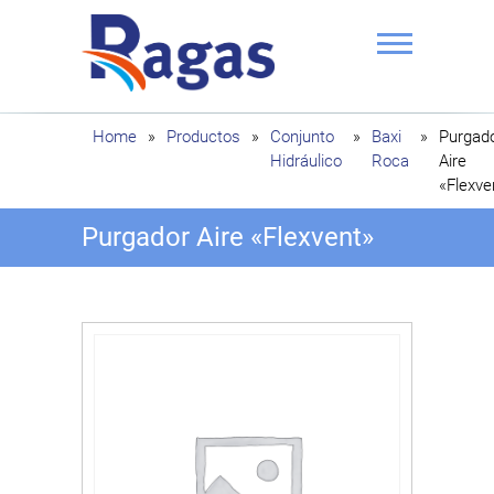
Saltar
al
contenido
Ragas
Home
»
Productos
»
Conjunto
»
Baxi
»
Purgad
Hidráulico
Roca
Aire
«Flexve
Purgador Aire «Flexvent»