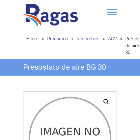
Saltar
al
contenido
Ragas
Home
»
Productos
»
Recambios
»
ACV
»
Presos
de aire
30
Presostato de aire BG 30