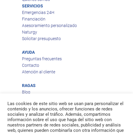
SERVICIOS
Emergencias 24H
Financiación
Asesoramiento personalizado
Naturgy
Solicitar presupuesto
AYUDA
Preguntas frecuentes
Contacto
Atención al cliente
RAGAS
Blog
Aviso legal
Las cookies de este sitio web se usan para personalizar el
Política de privacidad
contenido y los anuncios, ofrecer funciones de redes
Política de cookies
sociales y analizar el tráfico. Además, compartimos
Política de envío
información sobre el uso que haga del sitio web con
nuestros partners de redes sociales, publicidad y análisis
Política de devoluciones
web, quienes pueden combinarla con otra información que