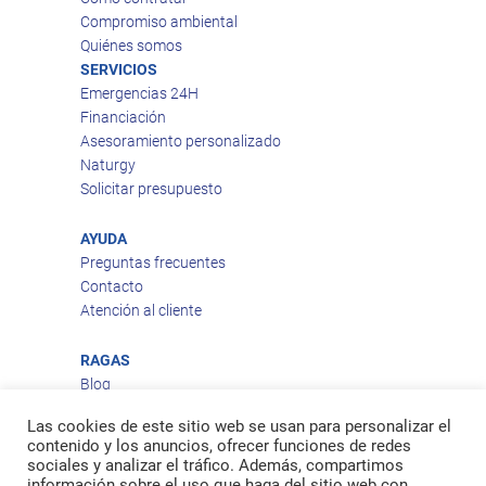
Compromiso ambiental
Quiénes somos
SERVICIOS
Emergencias 24H
Financiación
Asesoramiento personalizado
Naturgy
Solicitar presupuesto
AYUDA
Preguntas frecuentes
Contacto
Atención al cliente
RAGAS
Blog
Aviso legal
Las cookies de este sitio web se usan para personalizar el
Política de privacidad
contenido y los anuncios, ofrecer funciones de redes
Política de cookies
sociales y analizar el tráfico. Además, compartimos
Política de envío
información sobre el uso que haga del sitio web con