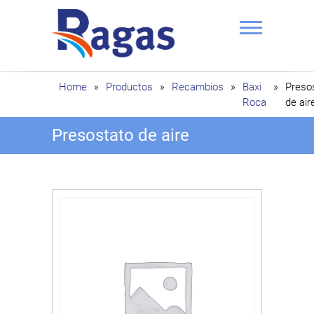
Saltar
al
contenido
Ragas
Home
»
Productos
»
Recambios
»
Baxi
»
Preso
Roca
de air
Presostato de aire