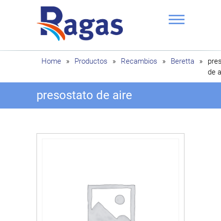
Saltar
al
contenido
Ragas
Home
»
Productos
»
Recambios
»
Beretta
»
pre
de a
presostato de aire