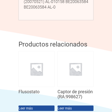
(20070521) AL-010158 BE20063584
BE20063584 AL-0
Productos relacionados
Flusostato
Captor de presión
(RA:998627)
Leer más
Leer más