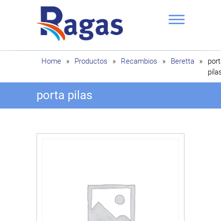
Saltar
al
contenido
Ragas
Home
»
Productos
»
Recambios
»
Beretta
»
por
pila
porta pilas