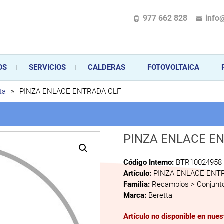
977 662 828
info
pecializada en la instalación, comercialización y mantenimiento de gas y ele
 sus aparatos de gas, climatización o electrodomésticos, desde el asesoramiento 
OS
SERVICIOS
CALDERAS
FOTOVOLTAICA
ta
»
PINZA ENLACE ENTRADA CLF
PINZA ENLACE E
Código Interno:
BTR10024958
Artículo:
PINZA ENLACE ENT
Familia:
Recambios > Conjunto
Marca:
Beretta
Artículo no disponible en nue