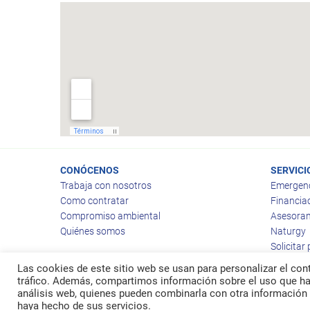
CONÓCENOS
SERVICI
Trabaja con nosotros
Emergen
Como contratar
Financia
Compromiso ambiental
Asesoram
Quiénes somos
Naturgy
Solicitar
Las cookies de este sitio web se usan para personalizar el cont
tráfico. Además, compartimos información sobre el uso que hag
análisis web, quienes pueden combinarla con otra información 
© 2026
Ragas
haya hecho de sus servicios.