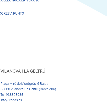
A ELÉCTRICA EN VERANO
DORES A PUNTO
VILANOVA I LA GELTRÚ
Plaça Miró de Montgrós, 6 Bajos
08800 Vilanova i la Geltrú (Barcelona)
Tel: 938828935
info@ragas.es