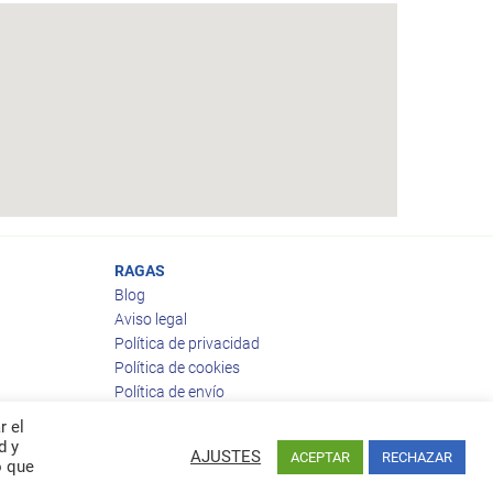
RAGAS
Blog
Aviso legal
Política de privacidad
Política de cookies
Política de envío
Política de devoluciones
r el
d y
AJUSTES
ACEPTAR
RECHAZAR
o que
Facebook
Twitter
feed