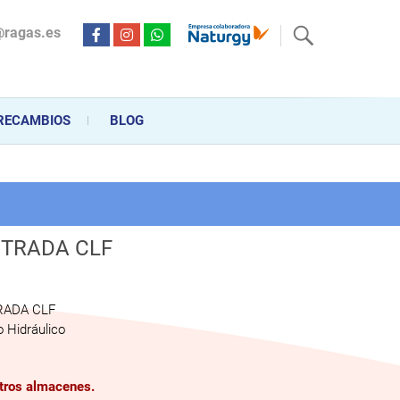
@ragas.es
ctricidad desde hace más de 20 años . Acompañamos al cliente
personalizado en la venta, montaje y reparación, hasta la
RECAMBIOS
BLOG
NTRADA CLF
RADA CLF
 Hidráulico
stros almacenes.