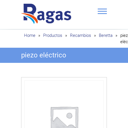
Saltar
al
contenido
Ragas
Home
»
Productos
»
Recambios
»
Beretta
»
pie
eléc
piezo eléctrico