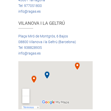
43001 Tarragona
Tel: 977051800
info@ragas.es
VILANOVA I LA GELTRÚ
Plaça Miró de Montgrós, 6 Bajos
08800 Vilanova i la Geltrú (Barcelona)
Tel: 938828935
info@ragas.es