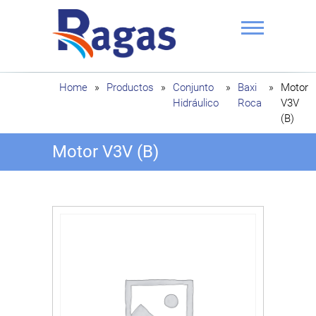
Saltar
al
contenido
Ragas
Home
»
Productos
»
Conjunto
»
Baxi
»
Motor
Hidráulico
Roca
V3V
(B)
Motor V3V (B)