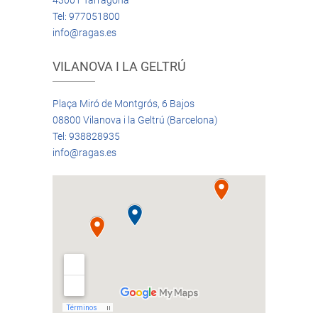
43001 Tarragona
Tel: 977051800
info@ragas.es
VILANOVA I LA GELTRÚ
Plaça Miró de Montgrós, 6 Bajos
08800 Vilanova i la Geltrú (Barcelona)
Tel: 938828935
info@ragas.es