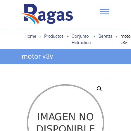
Saltar
al
contenido
Ragas
Home
»
Productos
»
Conjunto
»
Beretta
»
moto
Hidráulico
v3v
motor v3v